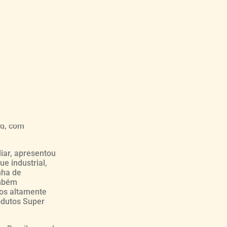
mpresa
zada em
nte de
imento (MAPA),
 esferas
ão, com uma
nharam o
od, com
iar, apresentou
e industrial,
nha de
ambém
tos altamente
odutos Super