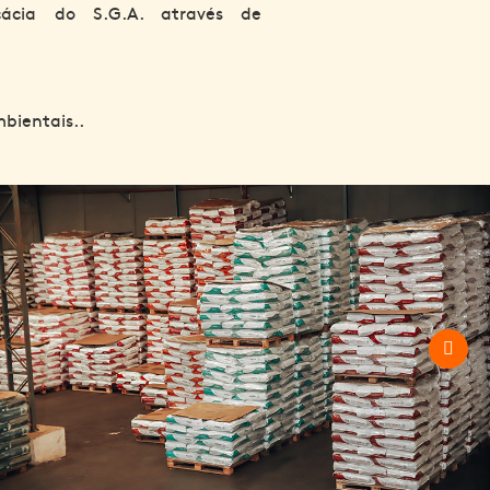
cácia do S.G.A. através de
bientais..