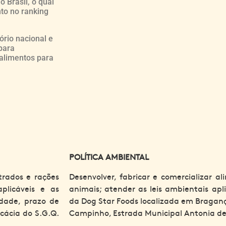
 Brasil, o qual
to no ranking
ório nacional e
para
alimentos para
POLÍTICA AMBIENTAL
trados e rações
Desenvolver, fabricar e comercializar a
plicáveis e as
animais; atender as leis ambientais apl
idade, prazo de
da Dog Star Foods localizada em Bragança 
cácia do S.G.Q.
Campinho, Estrada Municipal Antonia d