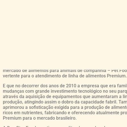
Somos a
DOG STAR FOODS,
uma e
genuinamente nacional especiali
nutrição animal.
A Dog Star Foods está devidamente registrada como fabrica
alimentos no Ministério da Agricultura, Pecuária e Abastec
além de atender as exigências legais dos demais órgãos das
municipal, estadual e federal.
O início da produção ocorreu no mesmo ano de sua fundaç
única linha de produção voltada para produtos que acompa
mercado de alimentos para animais de companhia – Pet Fo
vertente para o atendimento de linha de alimentos Premium.
E que no decorrer dos anos de 2010 a empresa que era famil
mudanças com grande investimento tecnológico no seu parqu
através da aquisição de equipamentos que aumentaram a li
produção, atingindo assim o dobro da capacidade fabril. T
aprimorou a sofisticação exigida para a produção de alimen
ricos em nutrientes, fabricando e oferecendo atualmente pr
Premium para o mercado brasileiro.