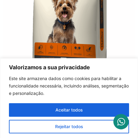
Valorizamos a sua privacidade
Saúde, Sabor e Vitalidade para o Seu Cão Adulto!
Este site armazena dados como cookies para habilitar a
Descubra o cuidado ideal para o seu cão adulto com
funcionalidade necessária, incluindo análises, segmentação
MultiStar Premium Especial Mini Bits. Formulada com
e personalização.
ingredientes selecionados, essa ração foi criada
especialmente para promover saúde e bem-estar ao
Aceitar todos
seu amigo de quatro patas. Com um foco especial na
saúde digestiva, pele macia […]
Rejeitar todos